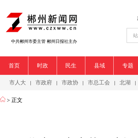
中共郴州市委主管 郴州日报社主办
首页
时政
民生
县域
专题
市人大
市政府
市政协
市总工会
北湖
|
|
|
|
|
> 正文