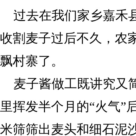
过去在我们家乡嘉禾
收割麦子过后不久，农
飘村寨了。
麦子酱做工既讲究又
里挥发半个月的“火气”
米筛筛出麦头和细石泥