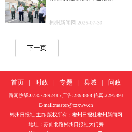
巩固双拥创建成果 厚植军
民鱼水深情
郴州新闻网 2026-07-30
下一页
首页
|
时政
|
专题
|
县域
|
问政
新闻热线:0735-2892485 广告:2893888 传真:2295893
E-mail:master@czxww.cn
郴州日报社 主办 版权所有：郴州日报社郴州新闻网
地址：苏仙北路郴州日报社大门旁