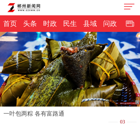
首页
头条
时政
民生
县域
问政
一叶包两粽 各有富路通
03