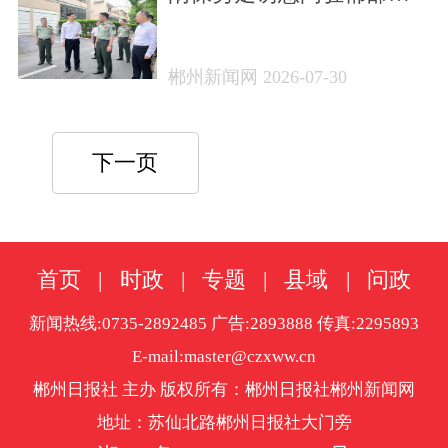
巩固双拥创建成果 厚植军
民鱼水深情
郴州新闻网 2026-07-30
下一页
首页
|
时政
|
专题
|
县域
|
问政
新闻热线:0735-2892485 广告:2893888 传真:2295893
E-mail:master@czxww.cn
郴州日报社 主办 版权所有：郴州日报社郴州新闻网
地址：苏仙北路郴州日报社大门旁