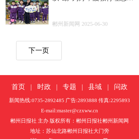
现实沃土
郴州新闻网 2025-06-30
下一页
首页
|
时政
|
专题
|
县域
|
问政
新闻热线:0735-2892485 广告:2893888 传真:2295893
E-mail:master@czxww.cn
郴州日报社 主办 版权所有：郴州日报社郴州新闻网
地址：苏仙北路郴州日报社大门旁