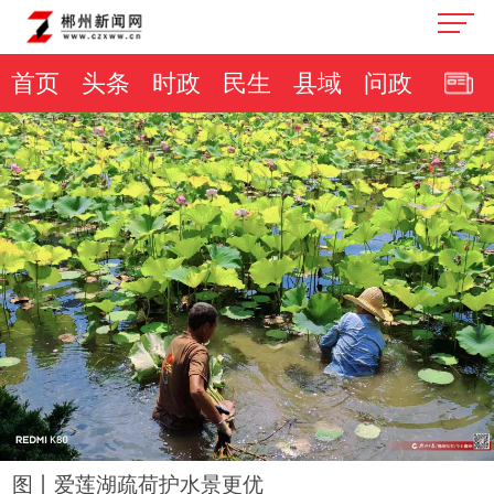
首页
头条
时政
民生
县域
问政
图丨爱莲湖疏荷护水景更优