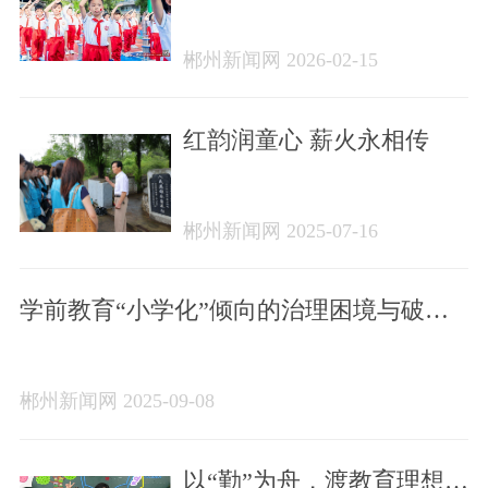
魂育人塑新人 固本培元强
根基——2025年郴州市未
郴州新闻网 2026-02-15
成年人思想道德建设工作
综述
红韵润童心 薪火永相传
郴州新闻网 2025-07-16
学前教育“小学化”倾向的治理困境与破局
路径
郴州新闻网 2025-09-08
以“勤”为舟，渡教育理想至