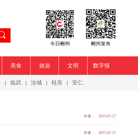
今日郴州
郴州发布
美食
旅游
文明
数字报
兴
临武
汝城
桂东
安仁
|
|
|
|
作者： 2015-07-17
作者： 2015-07-17