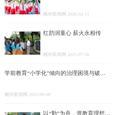
魂育人塑新人 固本培元强
根基——2025年郴州市未
郴州新闻网 2026-02-15
成年人思想道德建设工作
综述
红韵润童心 薪火永相传
郴州新闻网 2025-07-16
学前教育“小学化”倾向的治理困境与破局
路径
郴州新闻网 2025-09-08
以“勤”为舟，渡教育理想至