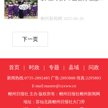
现实沃土
郴州新闻网 2025-06-30
下一页
首页
|
时政
|
专题
|
县域
|
问政
新闻热线:0735-2892485 广告:2893888 传真:2295893
E-mail:master@czxww.cn
郴州日报社 主办 版权所有：郴州日报社郴州新闻网
地址：苏仙北路郴州日报社大门旁