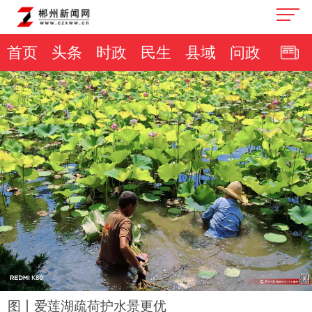
首页
头条
时政
民生
县域
问政
图丨爱莲湖疏荷护水景更优