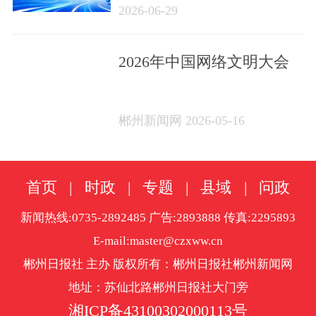
2026-06-29
2026年中国网络文明大会
郴州新闻网 2026-05-16
首页
|
时政
|
专题
|
县域
|
问政
新闻热线:0735-2892485 广告:2893888 传真:2295893
E-mail:master@czxww.cn
郴州日报社 主办 版权所有：郴州日报社郴州新闻网
地址：苏仙北路郴州日报社大门旁
湘ICP备43100302000113号