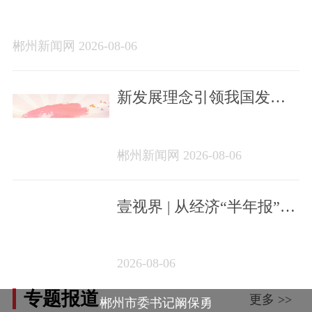
砺初心使命 把党建设得更加坚强有力
郴州新闻网 2026-08-06
新发展理念引领我国发展
格局深刻变革（深入学习
贯彻习近平新时代中国特
郴州新闻网 2026-08-06
色社会主义思想·《习近平
谈治国理政》第一至五卷
通读）——学习《习近平
壹视界 | 从经济“半年报”，
谈治国理政》第一至五卷
看“十五五”稳健开局
2026-08-06
专题报道
更多 >>
郴州市委书记阚保勇