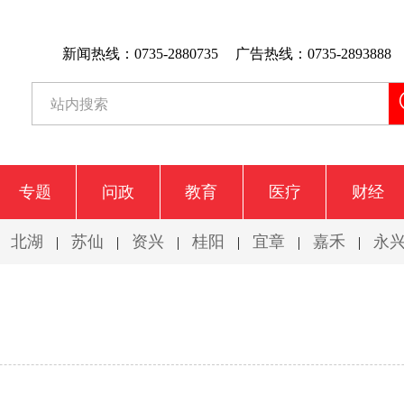
新闻热线：0735-2880735
广告热线：0735-2893888
专题
问政
教育
医疗
财经
北湖
苏仙
资兴
桂阳
宜章
嘉禾
永
|
|
|
|
|
|
|