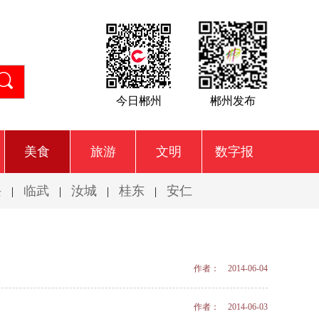
今日郴州
郴州发布
美食
旅游
文明
数字报
兴
临武
汝城
桂东
安仁
|
|
|
|
作者： 2014-06-04
作者： 2014-06-03