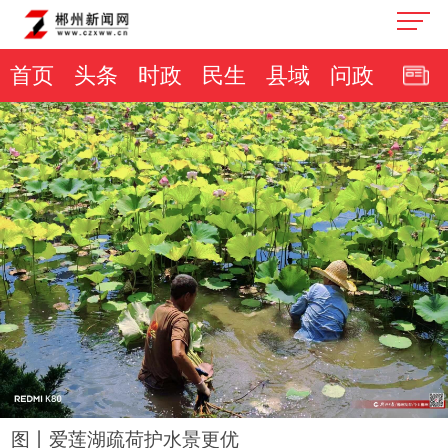
首页
头条
时政
民生
县域
问政
图丨爱莲湖疏荷护水景更优