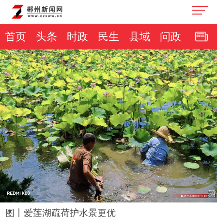
首页
头条
时政
民生
县域
问政
图丨爱莲湖疏荷护水景更优