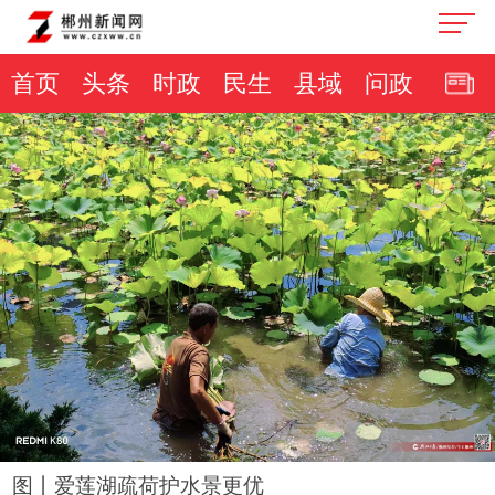
首页
头条
时政
民生
县域
问政
图丨爱莲湖疏荷护水景更优