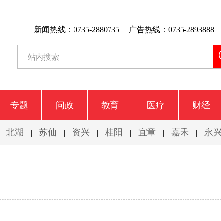
新闻热线：0735-2880735
广告热线：0735-2893888
专题
问政
教育
医疗
财经
北湖
苏仙
资兴
桂阳
宜章
嘉禾
永
|
|
|
|
|
|
|