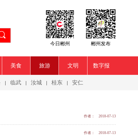
今日郴州
郴州发布
美食
旅游
文明
数字报
兴
临武
汝城
桂东
安仁
|
|
|
|
作者： 2018-07-13
作者： 2018-07-13