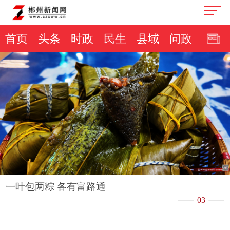
首页
头条
时政
民生
县域
问政
一叶包两粽 各有富路通
03