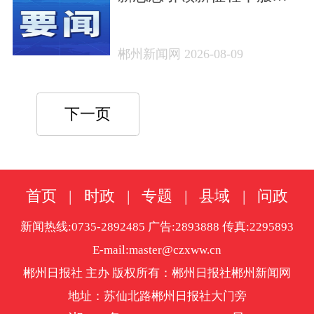
消费扩容升级 激发内需新
活力
郴州新闻网 2026-08-09
下一页
首页
|
时政
|
专题
|
县域
|
问政
新闻热线:0735-2892485 广告:2893888 传真:2295893
E-mail:master@czxww.cn
郴州日报社 主办 版权所有：郴州日报社郴州新闻网
地址：苏仙北路郴州日报社大门旁