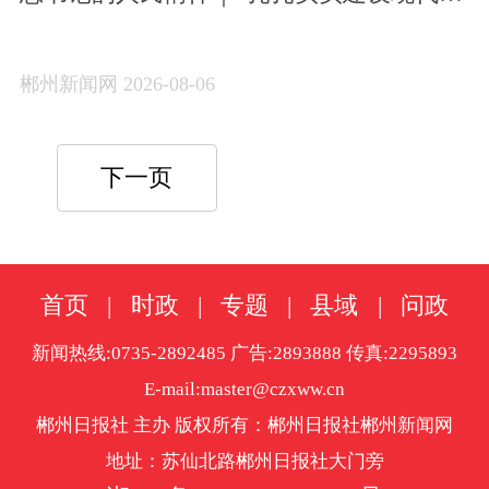
产业体系”
郴州新闻网 2026-08-06
下一页
首页
|
时政
|
专题
|
县域
|
问政
新闻热线:0735-2892485 广告:2893888 传真:2295893
E-mail:master@czxww.cn
郴州日报社 主办 版权所有：郴州日报社郴州新闻网
地址：苏仙北路郴州日报社大门旁