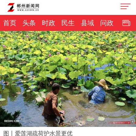
首页
头条
时政
民生
县域
问政
图丨爱莲湖疏荷护水景更优