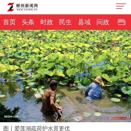
首页
头条
时政
民生
县域
问政
图丨爱莲湖疏荷护水景更优