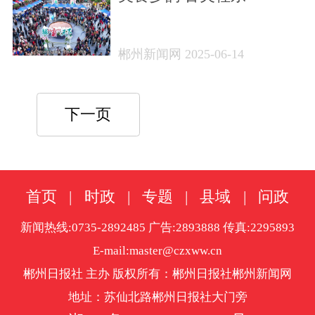
郴州新闻网 2025-06-14
下一页
首页
|
时政
|
专题
|
县域
|
问政
新闻热线:0735-2892485 广告:2893888 传真:2295893
E-mail:master@czxww.cn
郴州日报社 主办 版权所有：郴州日报社郴州新闻网
地址：苏仙北路郴州日报社大门旁