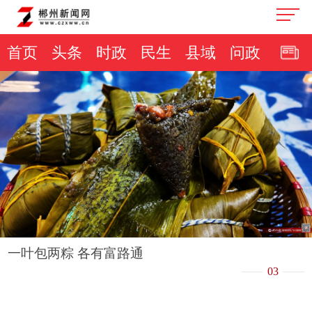
首页
头条
时政
民生
县域
问政
一叶包两粽 各有富路通
03