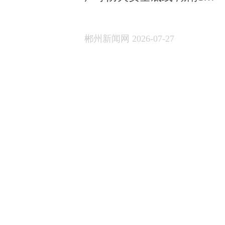
家火灾隐患单位集中曝光
郴州新闻网 2026-07-27
下一页
首页
|
时政
|
专题
|
县域
|
问政
新闻热线:0735-2892485 广告:2893888 传真:2295893
E-mail:master@czxww.cn
郴州日报社 主办 版权所有：郴州日报社郴州新闻网
地址：苏仙北路郴州日报社大门旁