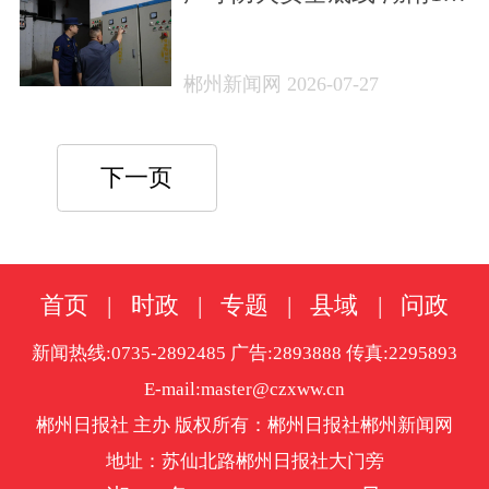
家火灾隐患单位集中曝光
郴州新闻网 2026-07-27
下一页
首页
|
时政
|
专题
|
县域
|
问政
新闻热线:0735-2892485 广告:2893888 传真:2295893
E-mail:master@czxww.cn
郴州日报社 主办 版权所有：郴州日报社郴州新闻网
地址：苏仙北路郴州日报社大门旁