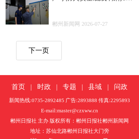
家火灾隐患单位集中曝光
郴州新闻网 2026-07-27
下一页
首页
|
时政
|
专题
|
县域
|
问政
新闻热线:0735-2892485 广告:2893888 传真:2295893
E-mail:master@czxww.cn
郴州日报社 主办 版权所有：郴州日报社郴州新闻网
地址：苏仙北路郴州日报社大门旁