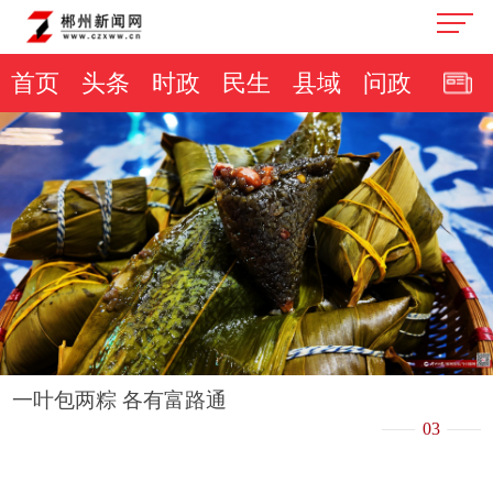
首页
头条
时政
民生
县域
问政
一叶包两粽 各有富路通
03