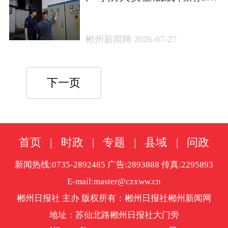
家火灾隐患单位集中曝光
郴州新闻网 2026-07-27
下一页
首页
|
时政
|
专题
|
县域
|
问政
新闻热线:0735-2892485 广告:2893888 传真:2295893
E-mail:master@czxww.cn
郴州日报社 主办 版权所有：郴州日报社郴州新闻网
地址：苏仙北路郴州日报社大门旁