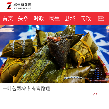
首页
头条
时政
民生
县域
问政
一叶包两粽 各有富路通
03