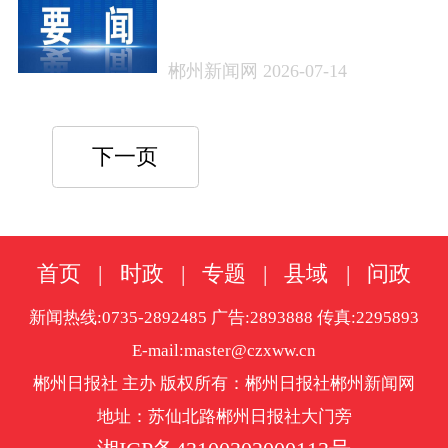
94次常务会议 研究部署防
汛抗旱和安全生产、重点
郴州新闻网 2026-07-14
企业培育、北斗产业发
展、生态绿心发展等工作
下一页
首页
|
时政
|
专题
|
县域
|
问政
新闻热线:0735-2892485 广告:2893888 传真:2295893
E-mail:master@czxww.cn
郴州日报社 主办 版权所有：郴州日报社郴州新闻网
地址：苏仙北路郴州日报社大门旁