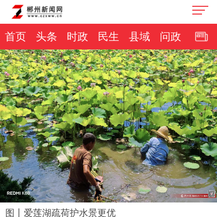
首页
头条
时政
民生
县域
问政
图丨爱莲湖疏荷护水景更优