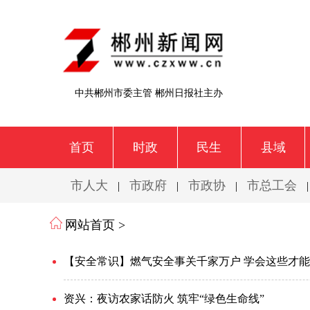
中共郴州市委主管 郴州日报社主办
首页
时政
民生
县域
市人大
市政府
市政协
市总工会
|
|
|
网站首页 >
【安全常识】燃气安全事关千家万户 学会这些才能
资兴：夜访农家话防火 筑牢“绿色生命线”