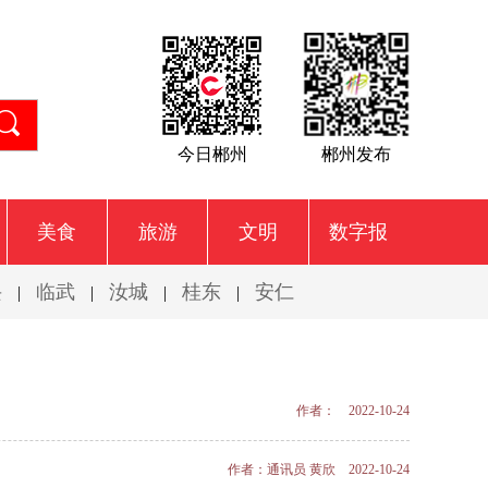
今日郴州
郴州发布
美食
旅游
文明
数字报
兴
临武
汝城
桂东
安仁
|
|
|
|
作者： 2022-10-24
作者：通讯员 黄欣 2022-10-24