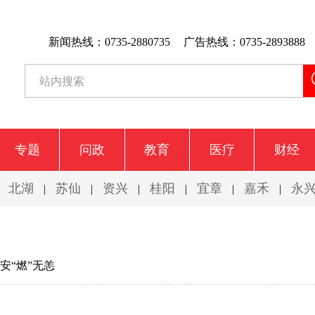
新闻热线：0735-2880735
广告热线：0735-2893888
专题
问政
教育
医疗
财经
北湖
苏仙
资兴
桂阳
宜章
嘉禾
永
|
|
|
|
|
|
|
安“燃”无恙