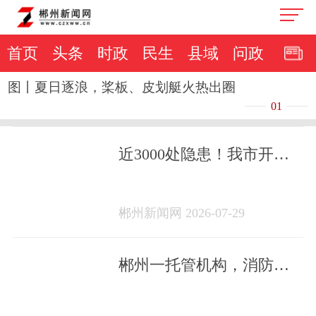
首页
头条
时政
民生
县域
问政
图丨夏日逐浪，桨板、皮划艇火热出圈
01
近3000处隐患！我市开展
电动自行车消防安全集中
夜查行动
郴州新闻网 2026-07-29
郴州一托管机构，消防查
出重大隐患！