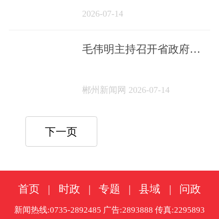
2026-07-14
毛伟明主持召开省政府第
94次常务会议 研究部署防
汛抗旱和安全生产、重点
郴州新闻网 2026-07-14
企业培育、北斗产业发
展、生态绿心发展等工作
下一页
首页
|
时政
|
专题
|
县域
|
问政
新闻热线:0735-2892485 广告:2893888 传真:2295893