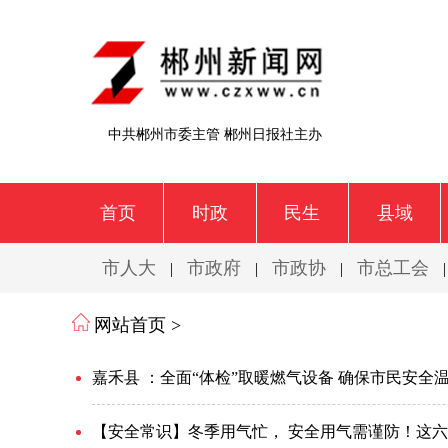
中共郴州市委主管 郴州日报社主办
首页
时政
民生
县域
市人大
市政府
市政协
市总工会
|
|
|
网站首页 >
嘉禾县 ：全面“体检”取暖燃气设备 确保市民安全
【安全常识】冬季用气忙， 安全用气需谨防！这