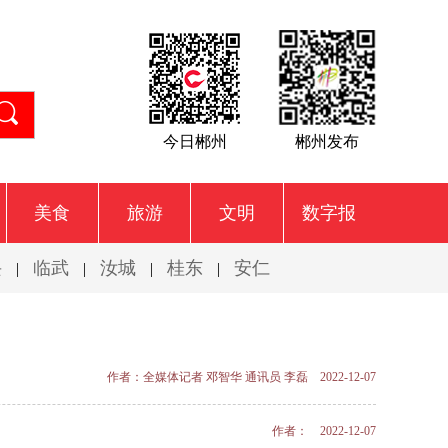
今日郴州
郴州发布
美食
旅游
文明
数字报
兴
临武
汝城
桂东
安仁
|
|
|
|
作者：全媒体记者 邓智华 通讯员 李磊 2022-12-07
作者： 2022-12-07