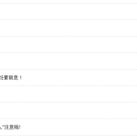
饪要留意！
”注意啦!