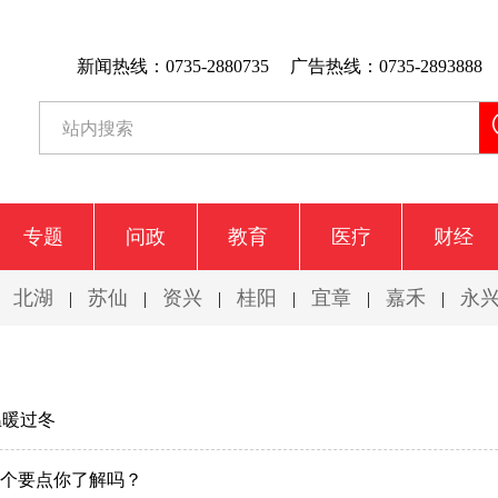
新闻热线：0735-2880735
广告热线：0735-2893888
专题
问政
教育
医疗
财经
北湖
苏仙
资兴
桂阳
宜章
嘉禾
永
|
|
|
|
|
|
|
温暖过冬
六个要点你了解吗？