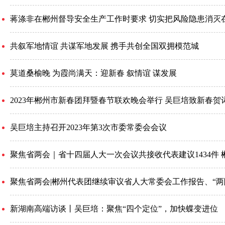
蒋涤非在郴州督导安全生产工作时要求 切实把风险隐患消灭
共叙军地情谊 共谋军地发展 携手共创全国双拥模范城
莫道桑榆晚 为霞尚满天：迎新春 叙情谊 谋发展
2023年郴州市新春团拜暨春节联欢晚会举行 吴巨培致新春贺
吴巨培主持召开2023年第3次市委常委会会议
聚焦省两会｜省十四届人大一次会议共接收代表建议1434件 
新湖南高端访谈丨吴巨培：聚焦“四个定位”，加快蝶变进位