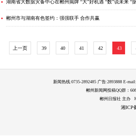
湖南省大数据灾备中心在郴州揭牌 “大”好机遇 “数”说未来 “
郴州市与湖南有色签约：强强联手 合作共赢
上一页
39
40
41
42
43
新闻热线:0735-2892485 广告:2893888 E-mail
郴州新闻网投稿QQ群：6087
郴州日报社 主办 
湘ICP备