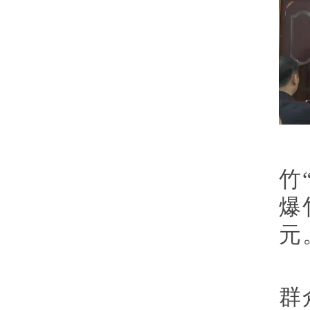
竹
爆
元
群