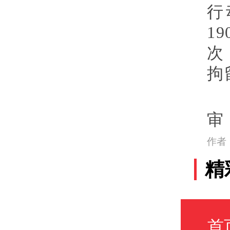
行
1
次
拘
审
作者
精
首