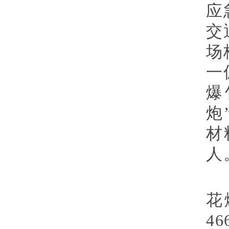
应
交
场
一
爆
炮
材
人
花
4