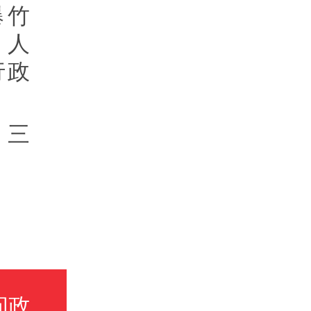
爆竹
余人
行政
 三
问政