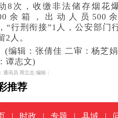
动8次，收缴非法储存烟花
900余箱，出动人员500
，“行刑衔接”1人，公安部门
留2人。
(编辑：张倩佳 二审：杨芝娟
：谭志文)
：通讯员 周立志 编辑：
彩推荐
页
|
时政
|
专题
|
县域
|