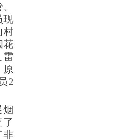
管、
员现
山村
烟花
鱼雷
、原
员2
展烟
查了
打非