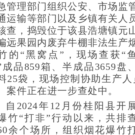
急管理部门组织公安、市场监
通运输等部门以及乡镇有关人
核查，捣毁位于该县浩塘镇元
偏远果园内废弃牛棚非法生产
竹的“黑窝点”，现场查获“
”成品859箱、半成品3659盘
料25袋，现场控制协助生产人
。案件正在进一步查处中。
自2024年12月份桂阳县开
爆竹“打非”行动以来，共排
660余个场所，组织烟花爆竹