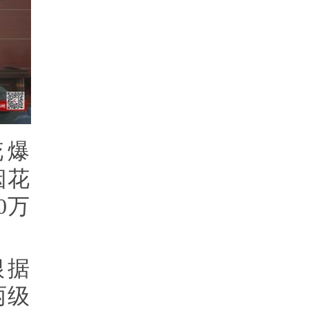
花爆
烟花
0万
根据
两级