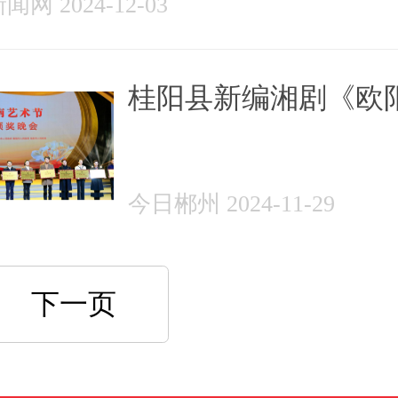
网 2024-12-03
桂阳县新编湘剧《欧
海》荣获田汉大奖
今日郴州 2024-11-29
下一页