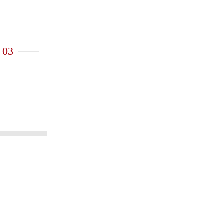
03
图丨夏日逐浪，桨板、皮划