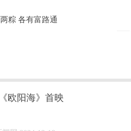
两粽 各有富路通
《欧阳海》首映