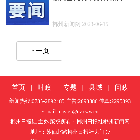
——宜章县村（居）民代
表联系服务群众走深走实
郴州新闻网 2023-06-15
下一页
首页
|
时政
|
专题
|
县域
|
问政
新闻热线:0735-2892485 广告:2893888 传真:2295893
E-mail:master@czxww.cn
郴州日报社 主办 版权所有：郴州日报社郴州新闻网
地址：苏仙北路郴州日报社大门旁