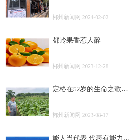
用 公交站台升级“2024年
款”，居民出行更温馨
郴州新闻网 2024-02-02
都岭果香惹人醉
郴州新闻网 2023-12-28
定格在52岁的生命之歌
——追记宜章县栗源镇甘
棠湾村党支部书记彭海田
郴州新闻网 2023-08-17
能人当代表 代表有能力