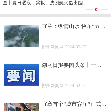
图丨夏日逐浪，桨板、皮划艇火热出圈
01
宜章：纵情山水 快乐“五
一”
郴州新闻网 2024-05-07
湖南日报要闻头条丨一个
好人温暖一座城——记宜
章县好人协会会长谢运良
郴州新闻网 2024-02-04
宜章首个“城市客厅”正式启