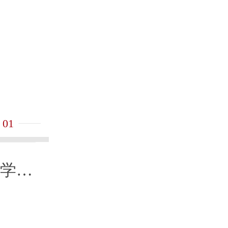
图丨爱莲湖疏荷护水景更优
01
市学校