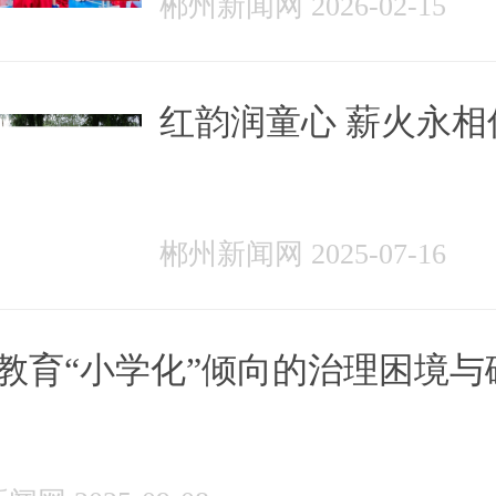
郴州新闻网 2026-02-15
成年人思想道德建设
综述
红韵润童心 薪火永相
郴州新闻网 2025-07-16
教育“小学化”倾向的治理困境与