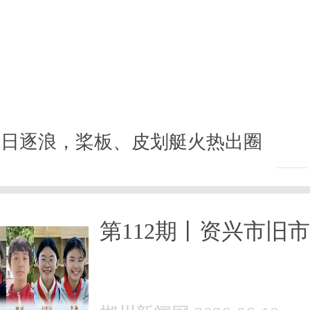
夏日逐浪，桨板、皮划艇火热出圈
第112期丨资兴市旧
专辑