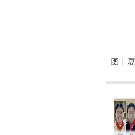
通
03
图丨