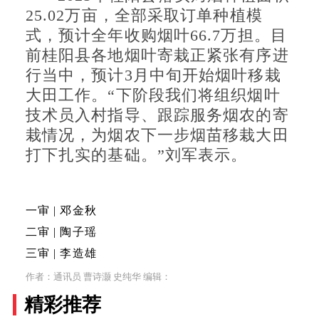
25.02万亩，全部采取订单种植模
式，预计全年收购烟叶66.7万担。目
前桂阳县各地烟叶寄栽正紧张有序进
行当中，预计3月中旬开始烟叶移栽
大田工作。“下阶段我们将组织烟叶
技术员入村指导、跟踪服务烟农的寄
栽情况，为烟农下一步烟苗移栽大田
打下扎实的基础。”刘军表示。
一审 | 邓金秋
二审 | 陶子瑶
三审 | 李造雄
作者：通讯员 曹诗灏 史纯华 编辑：
精彩推荐