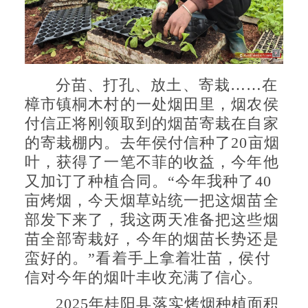
分苗、打孔、放土、寄栽……在
樟市镇桐木村的一处烟田里，烟农侯
付信正将刚领取到的烟苗寄栽在自家
的寄栽棚内。去年侯付信种了20亩烟
叶，获得了一笔不菲的收益，今年他
又加订了种植合同。“今年我种了40
亩烤烟，今天烟草站统一把这烟苗全
部发下来了，我这两天准备把这些烟
苗全部寄栽好，今年的烟苗长势还是
蛮好的。”看着手上拿着壮苗，侯付
信对今年的烟叶丰收充满了信心。
2025年桂阳县落实烤烟种植面积