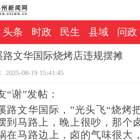
头条
时政
民生
县域
问政
溪路文华国际烧烤店违规摆摊
2025-08-19 15:41:45
友“谢”发帖：
溪路文华国际，”光头飞“烧烤
摆到马路上，晚上很吵，那个
锅在马路边上，卤的气味很大