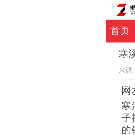
首页
寒
来源： 
网
寒
子
的