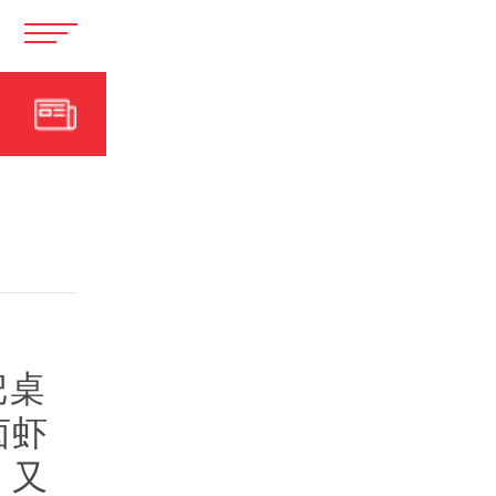
把桌
卤虾
，又