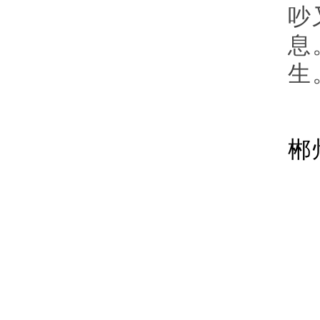
吵
息
生
郴