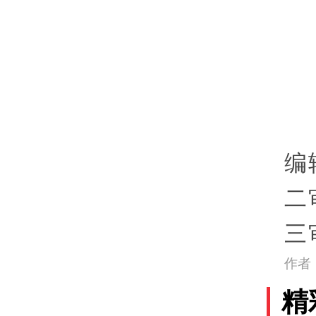
编
二
三
作者
精