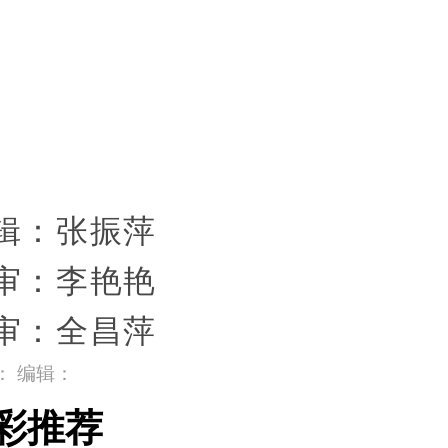
辑：张振萍
审：李艳艳
审：全昌萍
： 编辑：
彩推荐