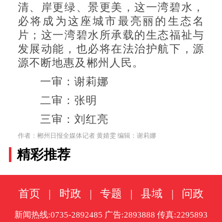
清、岸更绿、景更美，这一湾碧水，
必将成为这座城市最亮丽的生态名
片；这一湾碧水所承载的生态福祉与
发展动能，也必将在法治护航下，源
源不断地惠及郴州人民。
一审：谢莉娜
二审：张明
三审：刘红亮
作者：郴州日报全媒体记者 黄婧雯 编辑：谢莉娜
精彩推荐
首页
|
时政
|
专题
|
县域
|
问政
新闻热线:0735-2892485 广告:2893888 传真:2295893