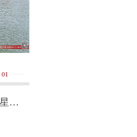
图丨爱莲湖疏荷护水景更优
01
星