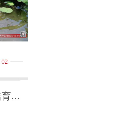
一叶包两粽 各有富路通
02
培育创
新质