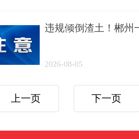
违规倾倒渣土！郴州
业被立案处罚
2026-08-05
上一页
下一页