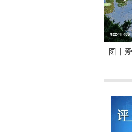
图丨
皮划艇火热出圈
01