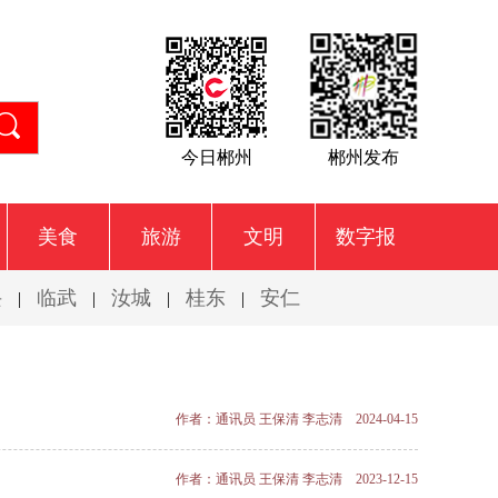
今日郴州
郴州发布
美食
旅游
文明
数字报
兴
临武
汝城
桂东
安仁
|
|
|
|
作者：通讯员 王保清 李志清 2024-04-15
作者：通讯员 王保清 李志清 2023-12-15