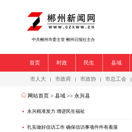
中共郴州市委主管 郴州日报社主办
首页
时政
民生
县域
市人大
市政府
市政协
市总工会
|
|
|
网站首页 >
县域
>>
永兴县
永兴精准发力 增进民生福祉
扎实做好信访工作 确保信访事项件件有着落