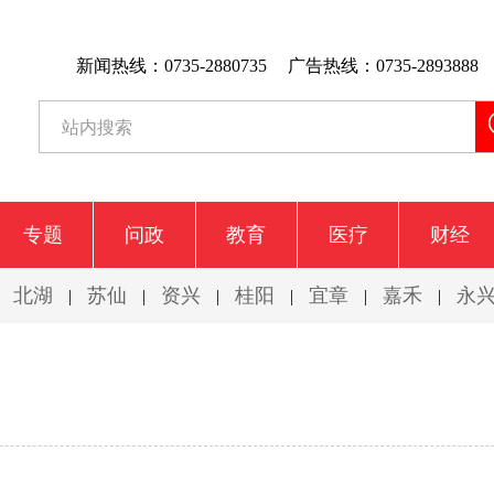
新闻热线：0735-2880735
广告热线：0735-2893888
专题
问政
教育
医疗
财经
北湖
苏仙
资兴
桂阳
宜章
嘉禾
永
|
|
|
|
|
|
|