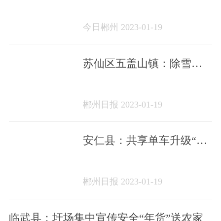
查酒驾行动
今日郴州 2023-01-19
苏仙区五盖山镇：除雪保
畅忙 主动救援暖
郴州日报 2023-01-19
安仁县：共享单车升级“上
新”促市民安全出行
郴州日报 2023-01-19
临武县：圩场集中宣传安全“年货”送农家