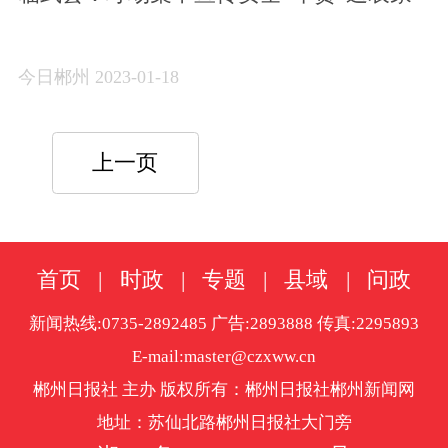
今日郴州 2023-01-18
上一页
首页
|
时政
|
专题
|
县域
|
问政
新闻热线:0735-2892485 广告:2893888 传真:2295893
E-mail:master@czxww.cn
郴州日报社 主办 版权所有：郴州日报社郴州新闻网
地址：苏仙北路郴州日报社大门旁