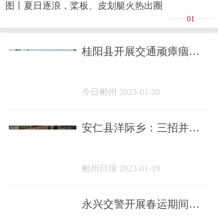
图丨夏日逐浪，桨板、皮划艇火热出圈
01
桂阳县开展交通顽瘴痼疾
联合整治行动
今日郴州 2023-01-20
安仁县洋际乡：三招并举
整治集市秩序
郴州日报 2023-01-19
永兴交警开展春运期间夜