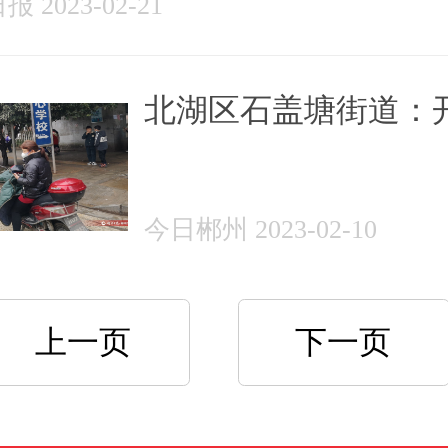
 2023-02-21
北湖区石盖塘街道：
交通整治劝导行动护
生安全
今日郴州 2023-02-10
上一页
下一页