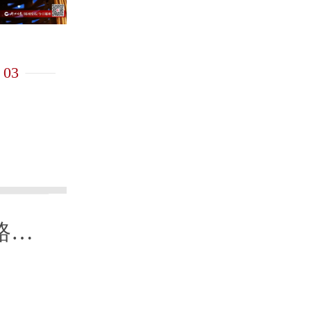
03
图丨夏日逐浪，桨板、皮划
路域
文旅